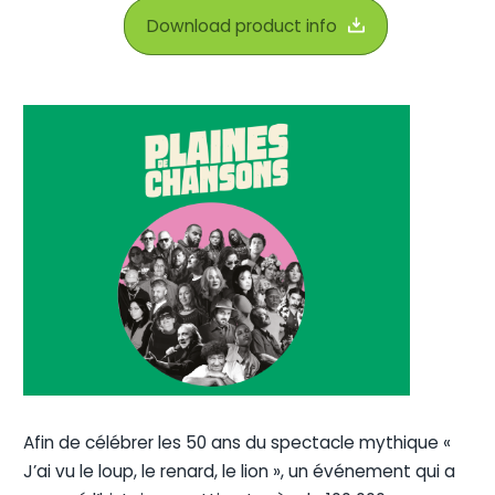
Download product info
Afin de célébrer les 50 ans du spectacle mythique «
J’ai vu le loup, le renard, le lion », un événement qui a